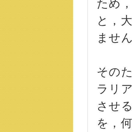
ため
と，
ませ
その
ラリ
させ
を，