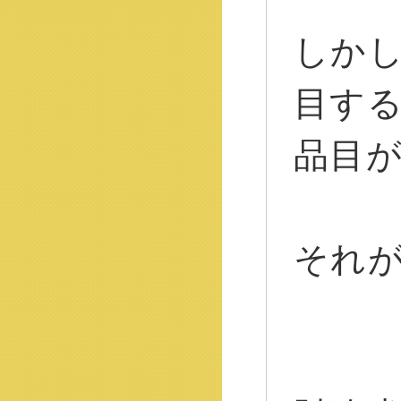
しか
目す
品目
それ