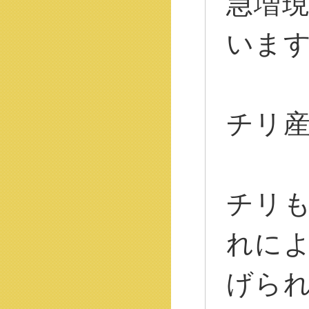
急増
いま
チリ
チリ
れに
げら