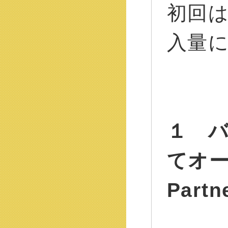
初回
入量
１ 
てオー
Part