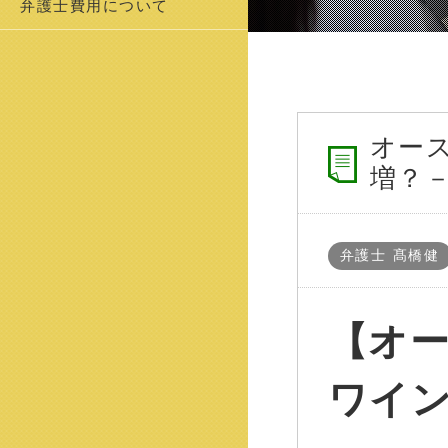
弁護士費用について
オー
増？
弁護士 髙橋健
【オ
ワイ