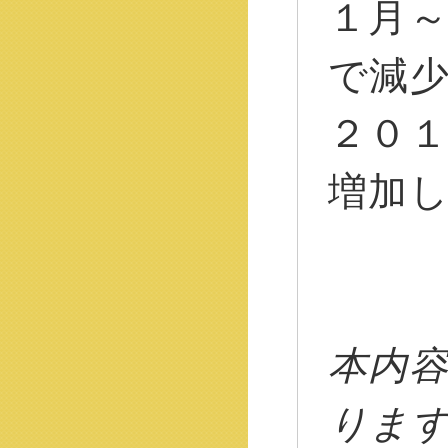
１月
で減
２０
増加
本内
りま