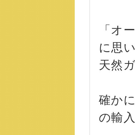
「オ
に思
天然
確か
の輸