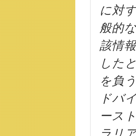
に対
般的
該情
した
を負
ドバ
ース
ラリ