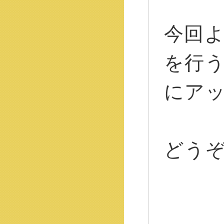
今回
を行
にア
どう