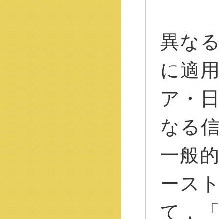
異な
に適
ア・
なる
一般
ース
て，