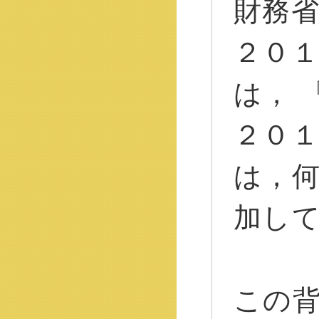
財務
２０
は， 
２０
は，
加し
この