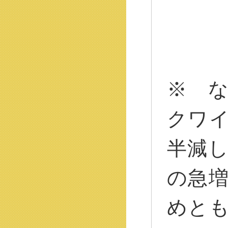
※ 
クワ
半減
の急
めと