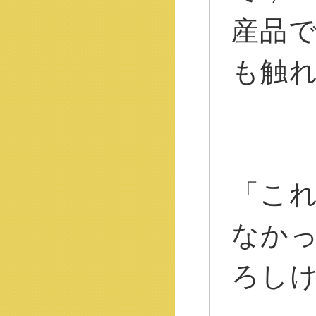
産品
も触
「こ
なか
ろし