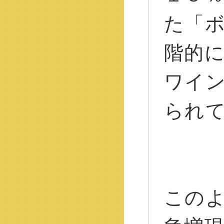
た「
階的
ワイ
られ
この