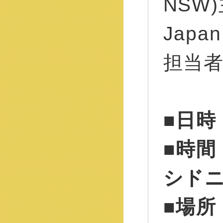
NSW)
Japa
担当
■日時
■時間
シド
■場