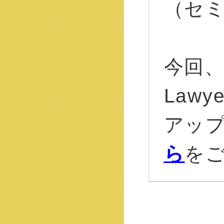
（セ
今回、
Law
アッ
ら
を