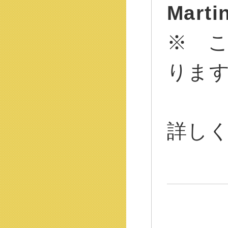
Marti
※ 
りま
詳し