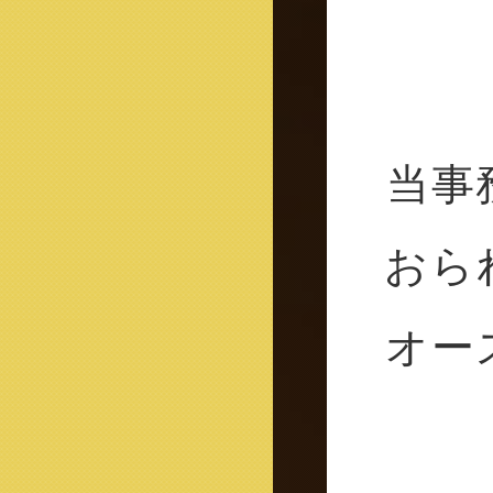
当事
おら
オー