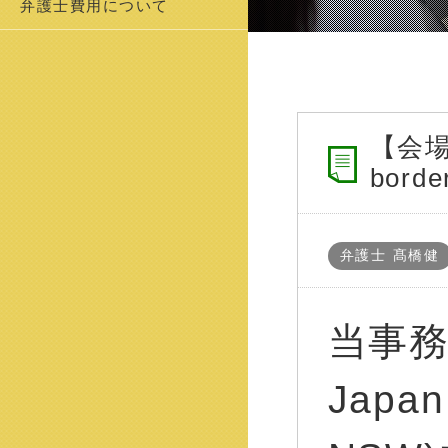
弁護士費用について
【会場
borde
弁護士 髙橋健
当事
Japan