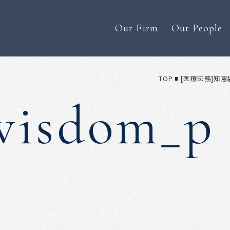
Our Firm
Our People
TOP
[医療法務]知恵
wisdom_p