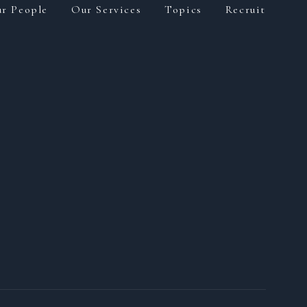
r People
Our Services
Topics
Recruit