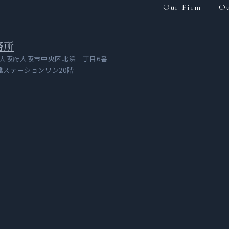
Our Firm
Ou
務所
041 大阪府大阪市中央区北浜三丁目6番
橋ステーションワン20階