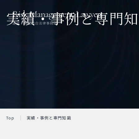
実績・事例と専門知
Risk Management Lawyers
運営：賢誠総合法律事務所
Top
実績・事例と専門知識