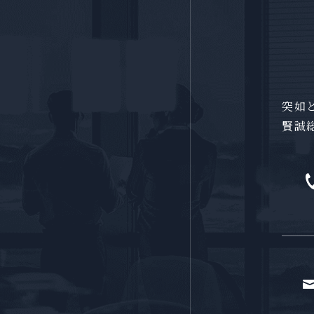
突如
賢誠
が