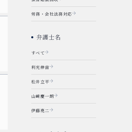
労務・会社法務対応
弁護士名
すべて
利光伸宙
松井立平
山﨑慶一朗
伊藤亮二