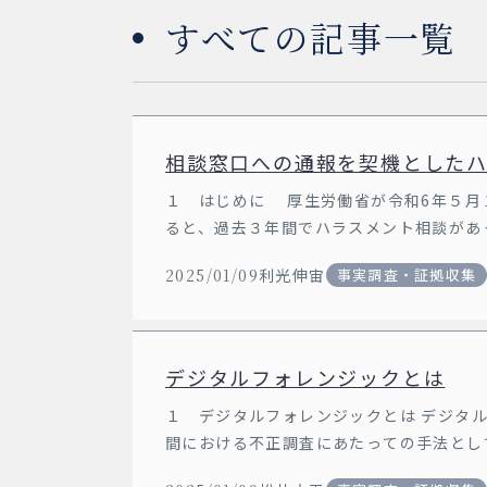
すべての記事一覧
相談窓口への通報を契機とした
１ はじめに 厚生労働省が令和6年５月
ると、過去３年間でハラスメント相談があ
約３９％に上る。また、令和 […]
2025/01/09
利光伸宙
事実調査・証拠収集
デジタルフォレンジックとは
１ デジタルフォレンジックとは デジタ
間における不正調査にあたっての手法とし
と、電子機器やデジタルデータ […]