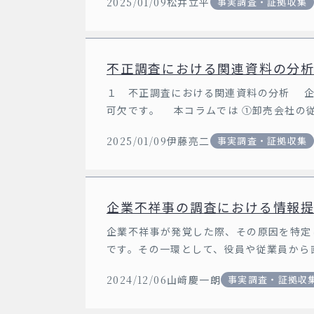
2025/01/09
松井立平
事実調査・証拠収集
不正調査における関連資料の分
１ 不正調査における関連資料の分析 企
可欠です。 本コラムでは ①卸売会社の
をすべて自分のものにしてい […]
2025/01/09
伊藤亮二
事実調査・証拠収集
企業不祥事の調査における情報
企業不祥事が発覚した際、その原因を特定
です。その一環として、役員や従業員から
合があります。 １ 情報提供 […]
2024/12/06
山﨑慶一朗
事実調査・証拠収