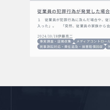
従業員の犯罪行為が発覚した場
略）
１ 従業員が犯罪行為に及んだ場合や、従
入った」。 「突然、従業員の家族から会
のことにより、自社の従業員 […]
2024/10/18
伊藤亮二
事実調査・証拠収集
メディアコントロー
民事訴訟対応・責任追及・損害賠償回収