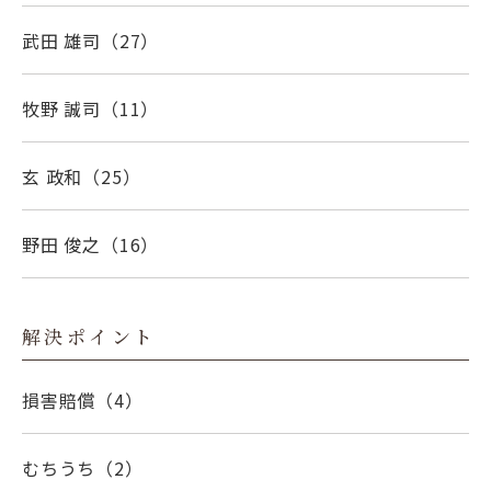
武田 雄司
（27）
牧野 誠司
（11）
玄 政和
（25）
野田 俊之
（16）
解決ポイント
損害賠償
（4）
むちうち
（2）