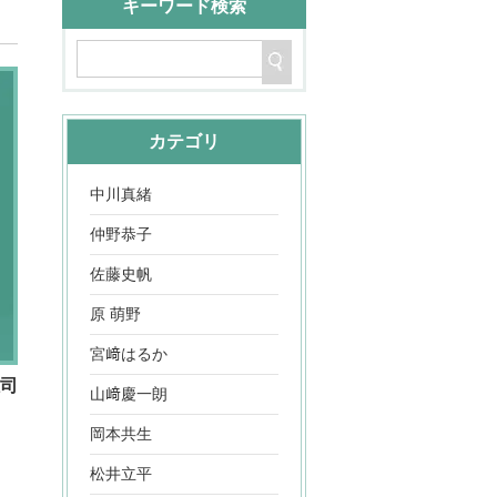
キーワード検索
カテゴリ
中川真緒
仲野恭子
佐藤史帆
原 萌野
宮﨑はるか
雄司
山﨑慶一朗
。
岡本共生
松井立平