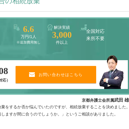
合の相続放棄
6.6
解決実績
全国対応
3,000
万円/1人
来所不要
件以上
※追加費用無し
08
お問い合わせはこちら
で対応）
武田 
京都弁護士会所属
放棄をするか否か悩んでいたのですが、相続放棄することを決めました
過しますが間に合うのでしょうか。」というご相談がありました。