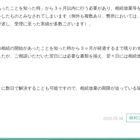
あったことを知った時」から３ヶ月以内に行う必要があり、相続放棄等
をしたものとみなされてしまいます（例外も複数あり、弊所においては
申述し、受理に至った実績が多数ございます）。
の相続の開始があったことを知った時から３ヶ月が経過するまで残りわ
したが、ご相談いただいた翌日には必要な書類を揃え、翌々日には相続
うに数日で解決することも可能ですので、相続放棄の期限が迫っている
。
林村
2020.05.08