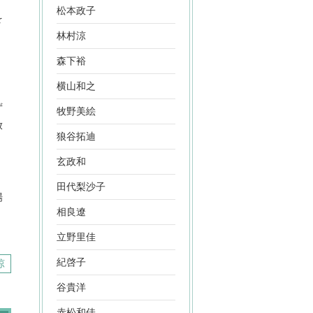
松本政子
を
、
林村涼
森下裕
横山和之
ず
牧野美絵
放
狼谷拓迪
玄政和
田代梨沙子
場
相良遼
立野里佳
紀啓子
涼
谷貴洋
赤松和佳