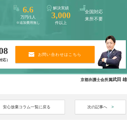
6.6
解決実績
全国対応
3,000
万円/1人
来所不要
件以上
※追加費用無し
08
お問い合わせはこちら
で対応）
武田 
京都弁護士会所属
安心放棄コラム一覧に戻る
次の記事へ