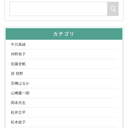
カテゴリ
中川真緒
仲野恭子
佐藤史帆
原 萌野
宮﨑はるか
山﨑慶一朗
岡本共生
松井立平
松本政子