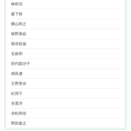
林村涼
森下裕
横山和之
牧野美絵
狼谷拓迪
玄政和
田代梨沙子
相良遼
立野里佳
紀啓子
谷貴洋
赤松和佳
野田俊之