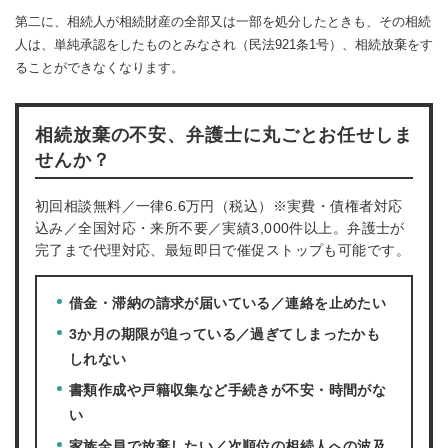
第二に、相続人が相続財産の全部又は一部を処分したときも、その相続
人は、単純承認をしたものとみなされ（民法921条1号）、相続放棄をす
ることができなくなります。
相続放棄の不安、弁護士に丸ごとお任せしま
せんか？
初回相談無料／一律6.6万円（税込）※実費・債権者対応
込み／全国対応・来所不要／実績3,000件以上。弁護士が
完了まで代理対応、最短即日で催促ストップも可能です。
借金・滞納の請求が届いている／連絡を止めたい
3か月の期限が迫っている／過ぎてしまったかも
しれない
書類作成や戸籍収集など手続きが不安・時間がな
い
家族全員で放棄したい／次順位の相続人への波及