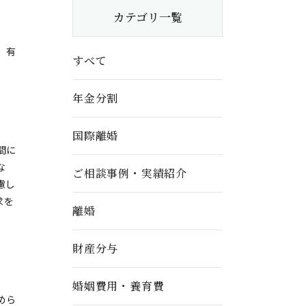
カテゴリ一覧
、有
すべて
年金分割
国際離婚
間に
な
ご相談事例・実績紹介
慮し
求を
離婚
財産分与
婚姻費用・養育費
めら