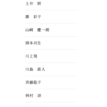
土井 將
壽 彩子
山﨑 慶一朗
岡本共生
川上葵
川島 直人
斉藤聡子
林村 涼