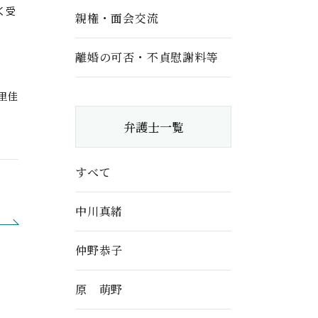
く受
親権・面会交流
離婚の可否・不貞慰謝料等
里佳
弁護士一覧
すべて
中川真緒
仲野恭子
原 萌野