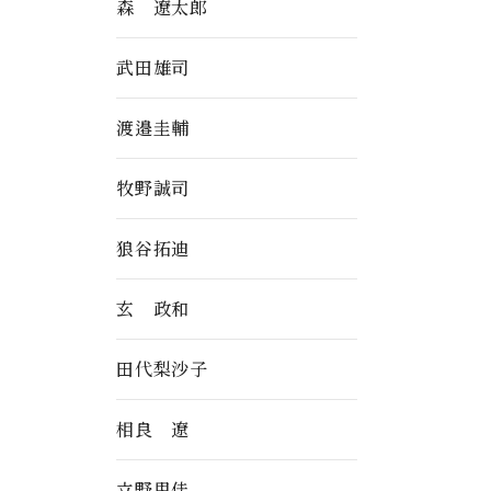
森 遼太郎
武田雄司
渡邉圭輔
牧野誠司
狼谷拓迪
玄 政和
田代梨沙子
相良 遼
立野里佳