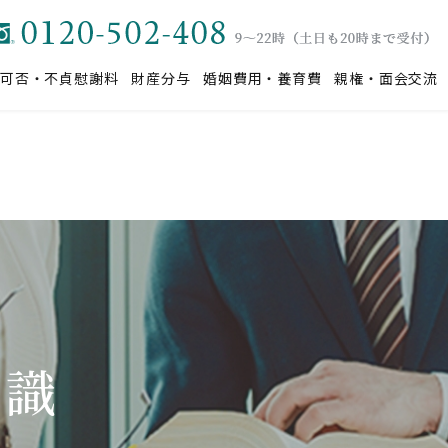
可否・不貞慰謝料
財産分与
婚姻費用・養育費
親権・面会交流
知識