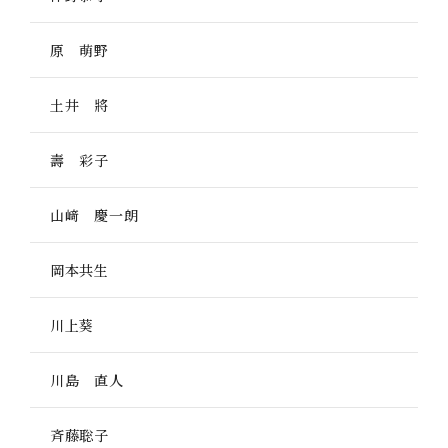
原 萌野
土井 將
壽 彩子
山﨑 慶一朗
岡本共生
川上葵
川島 直人
斉藤聡子