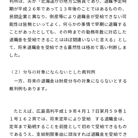
判所は、夫が「北海道庁の地方公務員であり、退職予定時
期が平成２６年であって１３年後のことではあるものの、
民間企業と異なり、倒産等により退職金が受給できない可
能性は皆無といってよく、何らかの事情で早期に退職する
ことがあったとしても、その時までの勤務年数に対応した
退職金を受給できることはほぼ間違いないと言える」とし
て、将来退職金を受給できる蓋然性は極めて高い判断しま
した。
（２）分与の対象にならないとした裁判例
一方、将来の退職金は財産分与の対象にならないとする
裁判例もあります。
たとえば、広島高判平成１９年４月１７日家月５９巻１
１号１６２頁では、将来定年により受給 する退職金は、
定年まで勤続することを前提として初めて受給できるもの
であるうえ、支給制限事由に該当すれば退職金を受給でき