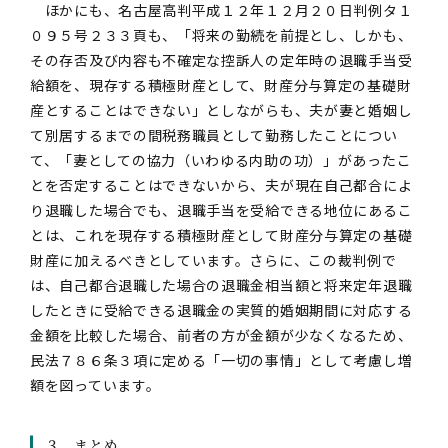
ほかにも、名古屋高判平成１２年１２月２０日判例タ１
０９５号２３３頁も、「将来の勤続を前提とし、しかも、
その存否及び内容も不確定な控訴人の定年時の退職手当受
給額を、現存する積極財産として、財産分与算定の基礎財
産とすることはできない」としながらも、夫が妻と婚姻し
て別居するまでの間税務職員として勤務したことについ
て、「妻としての協力（いわゆる内助の功）」があったこ
とを否定することはできないから、夫が現在自己都合によ
り退職した場合でも、退職手当を受給できる地位にあるこ
とは、これを現存する積極財産として財産分与算定の基礎
財産に加えるべきとしています。さらに、この裁判例で
は、自己都合退職した場合の退職金相当額と将来定年退職
したときに受給できる退職金の実質的婚姻期間に対応する
金額を比較した場合、前者の方が金額が少なくなるため、
民法７８６条３項に定める「一切の事情」として考慮し増
額を図っています。
３ まとめ