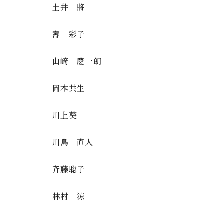
土井 將
壽 彩子
山﨑 慶一朗
岡本共生
川上葵
川島 直人
斉藤聡子
林村 涼