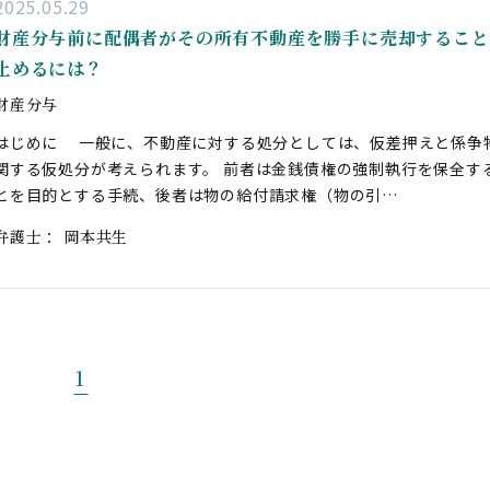
2025.05.29
財産分与前に配偶者がその所有不動産を勝手に売却すること
止めるには？
財産分与
はじめに 一般に、不動産に対する処分としては、仮差押えと係争
関する仮処分が考えられます。 前者は金銭債権の強制執行を保全す
とを目的とする手続、後者は物の給付請求権（物の引…
弁護士：
岡本共生
1