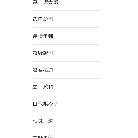
森 遼太郎
武田雄司
渡邉圭輔
牧野誠司
狼谷拓迪
玄 政和
田代梨沙子
相良 遼
立野里佳