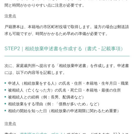
間と時間がかかりやすい点に注意が必要です。
注意点
戸籍謄本は、本籍地の市区町村役場で取得します。遠方の場合は郵送請
求も可能ですが、時間がかかるため早めの準備が必要です。
STEP2｜相続放棄申述書を作成する（書式・記載事項）
次に、家庭裁判所へ提出する「相続放棄申述書」を作成します。申述書
には、以下の内容等を記載します。
申述人（相続放棄をする人）の氏名・住所・本籍地・生年月日・職業
被相続人（亡くなった方）の氏名・死亡日・本籍地・最後の住所
被相続人との続柄（例：長男、配偶者など）
相続放棄をする理由（例：「債務が多いため」など）
相続の開始を知った日（相続放棄の申述期限に関わるため重要）
注意点