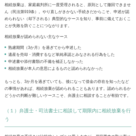
相続放棄は、家庭裁判所に一度受理されると、原則として撤回できませ
ん（民法第919条）。やり直しがきかない手続きだからこそ、申述が認
められない（却下される）典型的なケースを知り、事前に備えておくこ
とが失敗を防ぐことにつながります。
相続放棄が認められない主なケース
熟慮期間（3か月）を過ぎてから申述した
遺産を売却・消費するなど単純承認とみなされる行為をした
申述書や添付書類の不備を補正しなかった
相続放棄が本人の意思によるものと認められなかった
もっとも、3か月を過ぎていても、後になって借金の存在を知ったなど
の事情があれば、相続放棄が認められることもあります。認められるか
どうかの判断が難しいケースこそ、弁護士に相談することが有効です。
（１）弁護士・司法書士に相談して期限内に相続放棄を行
う