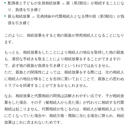
配偶者と子どもが全員相続放棄 → 親（第2順位）が相続することにな
り、負債を引き継ぐ
親も相続放棄 → 兄弟姉妹や代襲相続人となる甥や姪（第3順位）が負
債を引き継ぐ
このように、相続放棄をすると他の親族が突然相続人となることになり
ます。
もっとも、相続放棄をしたことにより相続人の地位を取得した他の親族
も、適切な手続きを取ることにより相続放棄をすることができますの
で、必ず他の親族が負債を引き継ぐというわけではありません。
ただ、親族との関係性によっては、相続放棄をする際には、次の相続人
に相続人の地位が移ることを念頭に置いておくことで、親族との思わぬ
トラブルを回避することができるかもしれません。
なお、相続放棄と代襲相続の関係は誤解されやすい点です。子が相続放
棄をした場合、その子（被相続人から見た孫）が代わりに相続する代襲
相続は起こりません。代襲相続が生じるのは、相続人が被相続人より先
に亡くなっていた場合や、相続欠格・廃除に当たる場合に限られ、相続
放棄はこれに含まれないためです。