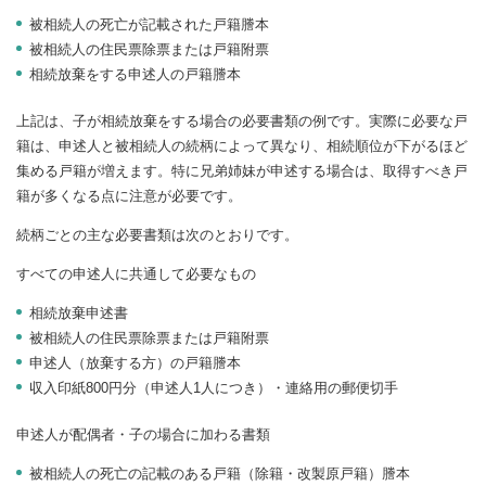
被相続人の死亡が記載された戸籍謄本
被相続人の住民票除票または戸籍附票
相続放棄をする申述人の戸籍謄本
上記は、子が相続放棄をする場合の必要書類の例です。実際に必要な戸
籍は、申述人と被相続人の続柄によって異なり、相続順位が下がるほど
集める戸籍が増えます。特に兄弟姉妹が申述する場合は、取得すべき戸
籍が多くなる点に注意が必要です。
続柄ごとの主な必要書類は次のとおりです。
すべての申述人に共通して必要なもの
相続放棄申述書
被相続人の住民票除票または戸籍附票
申述人（放棄する方）の戸籍謄本
収入印紙800円分（申述人1人につき）・連絡用の郵便切手
申述人が配偶者・子の場合に加わる書類
被相続人の死亡の記載のある戸籍（除籍・改製原戸籍）謄本