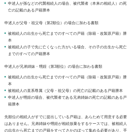
申述人が孫などの代襲相続人の場合、被代襲者（本来の相続人）の死
亡の記載のある戸籍謄本
申述人が父母・祖父母（第2順位）の場合に加わる書類
被相続人の出生から死亡までのすべての戸籍（除籍・改製原戸籍）謄
本
被相続人の子で先に亡くなった方がいる場合、その子の出生から死亡
までのすべての戸籍謄本
申述人が兄弟姉妹・甥姪（第3順位）の場合に加わる書類
被相続人の出生から死亡までのすべての戸籍（除籍・改製原戸籍）謄
本
被相続人の直系尊属（父母・祖父母）の死亡の記載のある戸籍謄本
申述人が甥姪の場合、被代襲者である兄弟姉妹の死亡の記載のある戸
籍謄本
先順位の相続人がすでに提出している戸籍は、あらためて用意する必要
はありません。兄弟姉妹や甥姪が相続放棄をするケースでは、被相続人
の出生から死亡までの戸籍をすべてさかのぼって集める必要があり、手