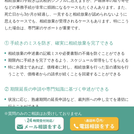
相続放棄の手続きは比較的シンプルに思えますが、戸籍謄本の取り寄せ
などの事務手続が非常に煩雑になるケースもたくさんあります。また、
死亡日から3か月が経過し、一見すると相続放棄が認められないように
思えるケースでも、相続放棄が受理されるケースもあります。特にこう
した場合は、専門家のサポートが重要です。
① 手続きのミスを防ぎ、確実に相続放棄を完了できる
相続放棄の申述書の記載ミスや必要書類の不備を防ぐことができる
期限内に手続きを完了できるよう、スケジュール管理をしてもらえる
特に弁護士であれば、債権者に対し、相続放棄を行った旨の通知を行
うことで、債権者からの請求が続くことを回避することができる
② 期限延長の申請や専門知識に基づく申述ができる
状況に応じ、熟慮期間の延長申請など、裁判所への申し立てを適切に
行うことができる
死亡日から3か月を過ぎてしまったなどのイレギュラーなケースで
※質問のみのご相談はお受けしておりません
も、法解釈や過去の裁判例に基づいた対応をしてもらえる可能性があ
る